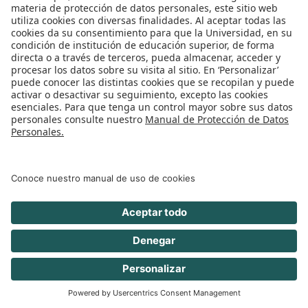
quiere, particular, pues es un contrato en el
que la condición suspensiva – hecho futuro
e incierto- es impuesta por el legislador y no
por las partes.
Otro punto a resaltar es que pareciera que la
ejecución del contrato de corresponsalía,
que es la promoción y publicidad de las
actividades de valores de la institución
financiera del exterior, se realiza de manera
concomitante o incluso antes de que la
sociedad corresponsal le solicite al inversor o
cliente la constancia del cumplimiento del
deber de suministrar información sobre la
institución financiera del exterior y la