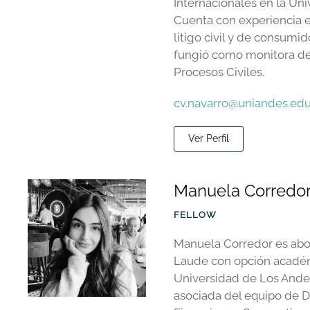
Internacionales en la Uni
Cuenta con experiencia e
litigo civil y de consumi
fungió como monitora d
Procesos Civiles.
cv.navarro@uniandes.edu
Ver Perfil
Manuela Corredor
FELLOW
Manuela Corredor es a
Laude con opción académ
Universidad de Los Ande
asociada del equipo de D