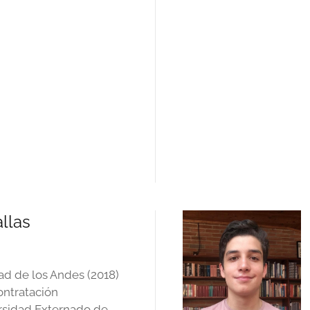
llas
d de los Andes (2018)
ontratación
ersidad Externado de