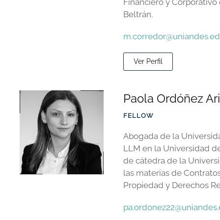
Financiero y Corporativo
Beltrán.
m.corredor@uniandes.ed
Ver Perfil
Paola Ordóñez Ar
FELLOW
Abogada de la Universid
LLM en la Universidad de
de cátedra de la Univers
las materias de Contrato
Propiedad y Derechos Re
pa.ordonez22@uniandes.