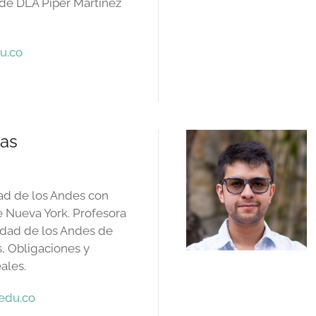
 de DLA Piper Martínez
u.co
ias
ad de los Andes con
 Nueva York. Profesora
idad de los Andes de
s, Obligaciones y
ales.
edu.co