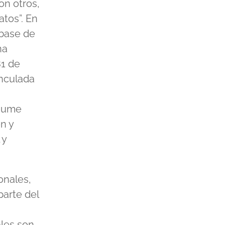
on otros,
atos”. En
(base de
na
81 de
inculada
bsume
n y
 y
onales,
parte del
ales son