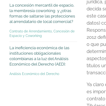
jurídica,
La concesión mercantil de espacio,
decida s
la membresía coworking y ¿otras
este cas
formas de saltarse las protecciones
al arrendatario de local comercial?
datos) c
Responsa
Contrato de Arrendamiento, Concesión de
Espacio y Coworking
2012 def
o que pu
La ineficiencia económica de las
determin
instituciones obligacionales
aspectos
colombianas a la luz del Análisis
Económico del Derecho (AED):
títulos 
transacci
Análisis Económico del Derecho
Ya claro
es import
contrato
Titulare