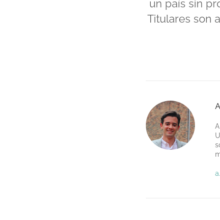
un país sin p
Titulares son a
A
A
U
s
m
a