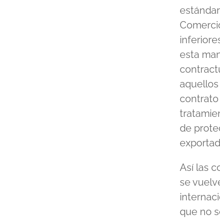
estándar
Comercio
inferiore
esta man
contract
aquellos 
contrato
tratamie
de protec
exportad
Así las 
se vuelve
internac
que no s