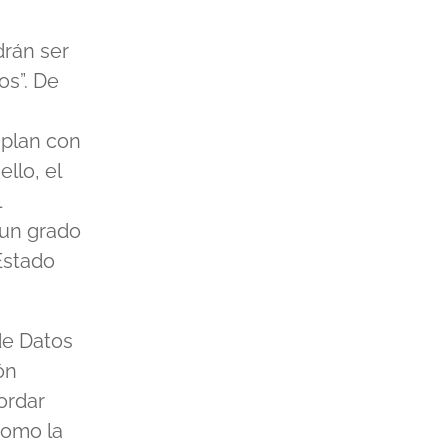
drán ser
os”. De
mplan con
llo, el
l
 un grado
 Estado
de Datos
ón
ordar
como la