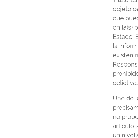
objeto de
que pued
en la(s) 
Estado. 
la inform
existen r
Responsa
prohibid
delictiva
Uno de lo
precisam
no propo
artículo 
un nivel