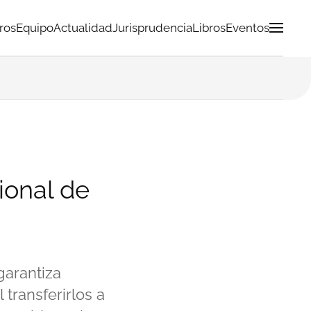
ros
Equipo
Actualidad
Jurisprudencia
Libros
Eventos
ional de
garantiza
transferirlos a