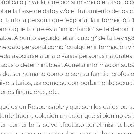
 pública o privada, que por sí misma o en asocio c
obre la base de datos y/o el Tratamiento de los d
o, tanto la persona que “exporta” la información 
omo aquella que está “importando” se le denomi
ble. A punto seguido, el artículo 3º de la Ley 15
ine dato personal como “cualquier información v
eda asociarse a una o varias personas naturales
adas o determinables”. Aquella información su
 del ser humano como lo son su familia, profesió
universitarios, así como su comportamiento sexual
ones financieras, etc.
 qué es un Responsable y qué son los datos pers
ante traer a colación un actor que si bien no es 
 en comento, sí se ve afectado por el mismo. Los
s son las personas naturales cuyos datos person