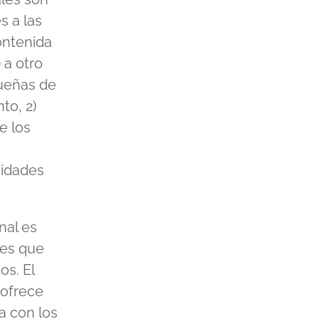
s a las
ontenida
 a otro
dueñas de
to, 2)
e los
vidades
nal es
ses que
s. El
 ofrece
a con los