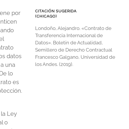
CITACIÓN SUGERIDA
iene por
(CHICAGO)
anticen
Londoño, Alejandro. «Contrato de
uando
Transferencia Internacional de
el
Datos». Boletín de Actualidad,
ntrato
Semillero de Derecho Contractual
los datos
Francesco Galgano, Universidad de
 a una
los Andes. (2019).
De lo
trato es
otección.
 la Ley
l o